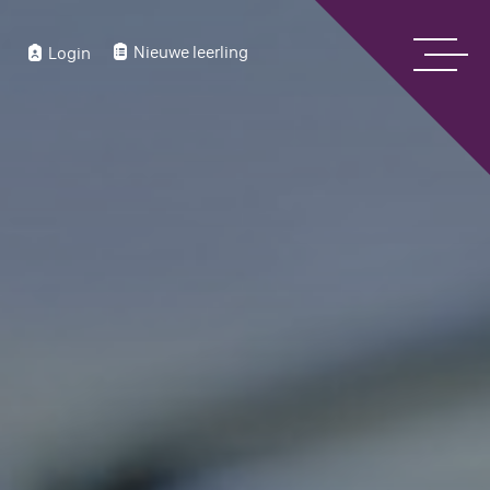
Nieuwe leerling
Login
Home
Over ons
Bekijk onze digitale schoolgids