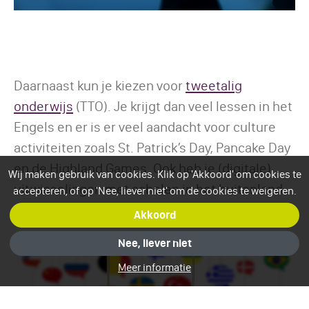
Daarnaast kun je kiezen voor
tweetalig
onderwijs
(TTO). Je krijgt dan veel lessen in het
Engels en er is er veel aandacht voor culture
activiteiten zoals St. Patrick’s Day, Pancake Day
en de Highland Games. Ook heb je (digitale)
Wij maken gebruik van cookies. Klik op 'Akkoord' om cookies te
uitwisselingen met scholen in het buitenland
accepteren, of op 'Nee, liever niet' om de cookies te weigeren.
en ga je op studiereis naar Engeland.
Akkoord
Nee, liever niet
Meer informatie