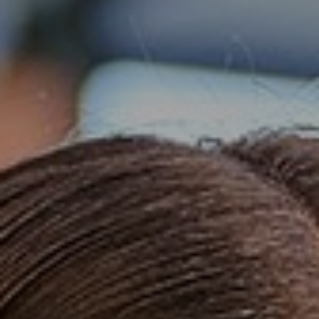
Wie zijn wij?
Ons onderwijs
BYOD
Begeleiding en ondersteuning
Talentontwikkeling
Stichting Carmelcollege
Werken bij Carmelcollege Emmen
Nieuws
Groep7&8
Opleidingen
Lestijden