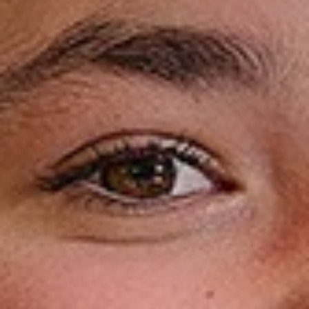
Ouders
Schoolkosten
Begeleiding en ondersteuning
Kwaliteit en onderwijsresultaten
Aanmelden voor de Somtoday-
ouderapp
Ouder- en leerlingparticipatie
Ouders login