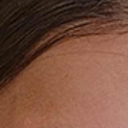
Vrijeschoolroute Vasalis
Eerste weken op het Carmel
Carmelbrochure
Inloggen Leerlingenportaal
Aanmelden
Leerlingen
Begeleiding en ondersteuning
Vakanties
Leerlingen login