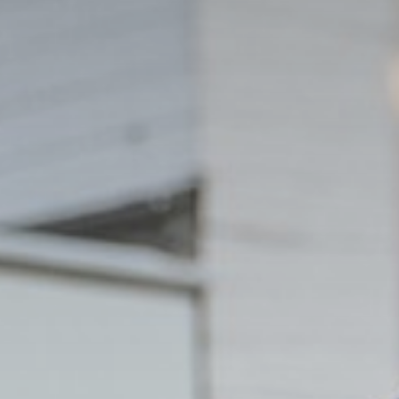
Oude
Schoolko
Begeleidi
Kwaliteit 
Aanmelde
Ouder- en 
Ouders lo
Open