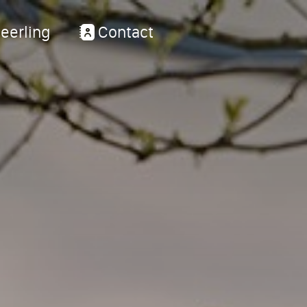
eerling
Contact
ons
Groe
e digitale schoolgids
Opleidi
j?
Lestijde
wijs
Vrijesch
Eerste w
ng en ondersteuning
Carmelb