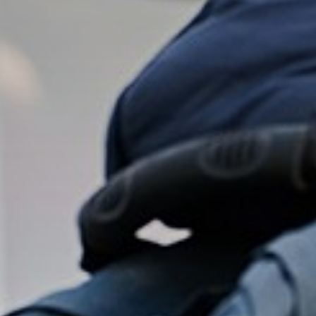
rs
Gala
sten
ng en ondersteuning
en onderwijsresultaten
n voor de Somtoday-ouderapp
leerlingparticipatie
gin
 dag