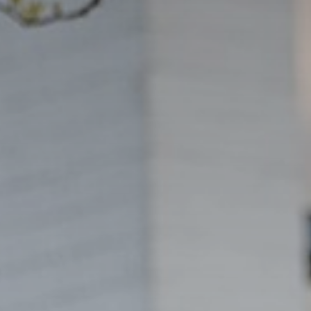
Talentont
Stichting
Werken bi
Nieuws
Aanm