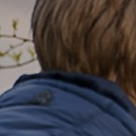
 Leerlingenportaal
lingen
ing en ondersteuning
s
en login