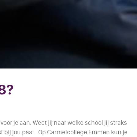
 8?
or je aan. Weet jij naar welke school jij straks
est bij jou past. Op Carmelcollege Emmen kun je