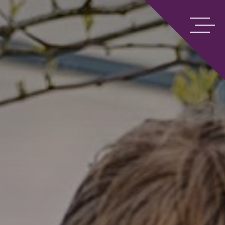
p7&8
ngen
n
oolroute Vasalis
eken op het Carmel
rochure