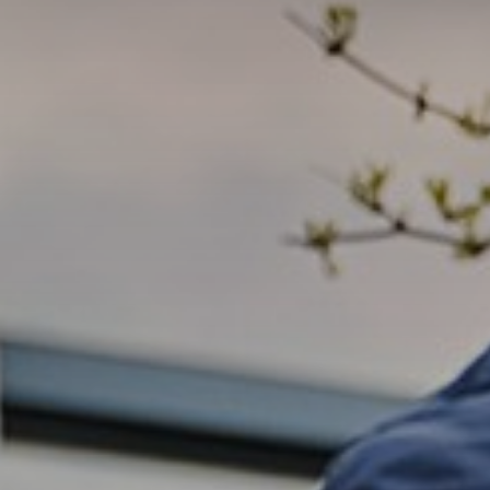
wikkeling
Inloggen
 Carmelcollege
j Carmelcollege Emmen
elden
Leer
Begeleid
Vakantie
Leerling