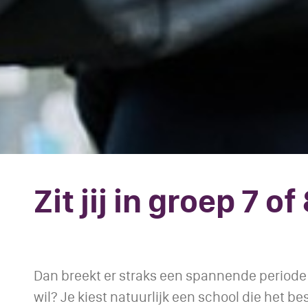
Zit jij in groep 7 of
Dan breekt er straks een spannende periode vo
wil? Je kiest natuurlijk een school die het b