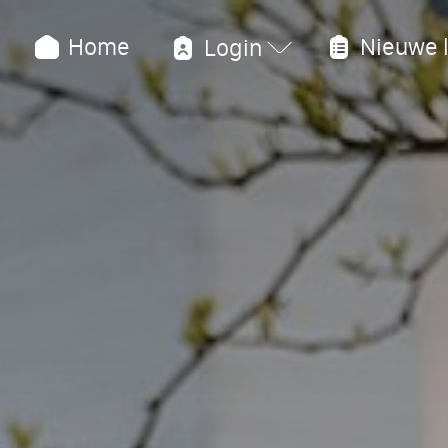
Home
Nieuwe l
Login
Over 
Bekijk onz
Wie zijn wi
Ons onder
BYOD
Begeleidi