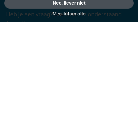
Nee, liever niet
Heb je een vraag? Stel hem via onderstaand
Meer informatie
formulier.
Carmelcollege Emmen
Wendeling 59
7824 TB Emmen
Elke werkdag telefonisch bereikbaar van 08.00
tot 15.00 uur:
0591 - 622 870
Bij noodgevallen na 15.00 uur:
06 - 423 48 488
E-mail:
info@carmelemmen.nl