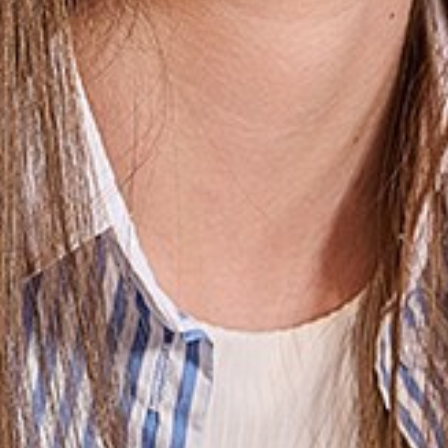
Ouders
Schoolkosten
Begeleiding en ondersteuning
Kwaliteit en onderwijsresultaten
Aanmelden voor de Somtoday-
ouderapp
Ouder- en leerlingparticipatie
Ouders login