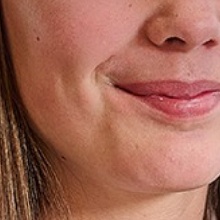
Vrijeschoolroute Vasalis
Eerste weken op het Carmel
Carmelbrochure
Inloggen Leerlingenportaal
Aanmelden
Laden...
Leerlingen
Begeleiding en ondersteuning
Vakanties
Leerlingen login