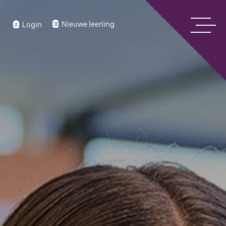
Nieuwe leerling
Login
Home
Over ons
Bekijk onze digitale schoolgids