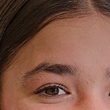
Wie zijn wij?
Ons onderwijs
BYOD
Begeleiding en ondersteuning
Talentontwikkeling
Stichting Carmelcollege
Werken bij Carmelcollege Emmen
Nieuws
Groep7&8
Opleidingen
Lestijden