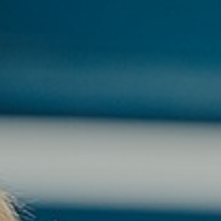
Wie zijn wij?
Ons onderwijs
BYOD
Begeleiding en ondersteuning
Talentontwikkeling
Stichting Carmelcollege
Werken bij Carmelcollege Emmen
Nieuws
Groep7&8
Opleidingen
Lestijden