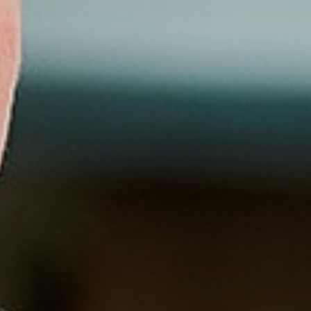
Ouders
Schoolkosten
Begeleiding en ondersteuning
Kwaliteit en onderwijsresultaten
Aanmelden voor de Somtoday-
Laden...
ouderapp
Ouder- en leerlingparticipatie
Ouders login