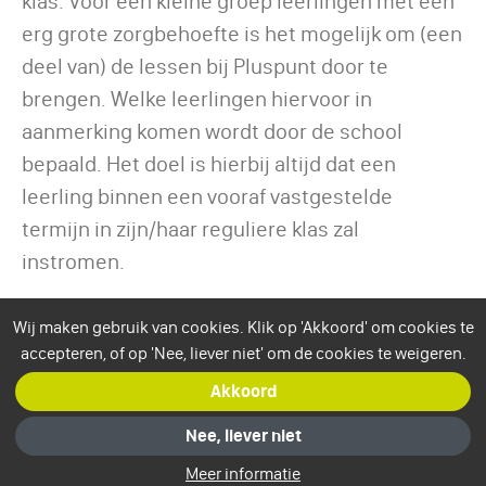
klas. Voor een kleine groep leerlingen met een
erg grote zorgbehoefte is het mogelijk om (een
deel van) de lessen bij Pluspunt door te
brengen. Welke leerlingen hiervoor in
aanmerking komen wordt door de school
bepaald. Het doel is hierbij altijd dat een
leerling binnen een vooraf vastgestelde
termijn in zijn/haar reguliere klas zal
instromen.
Wij maken gebruik van cookies. Klik op 'Akkoord' om cookies te
accepteren, of op 'Nee, liever niet' om de cookies te weigeren.
Akkoord
Nee, liever niet
Meer informatie