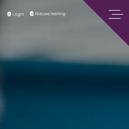
Nieuwe leerling
Login
Home
Over ons
Bekijk onze digitale schoolgids