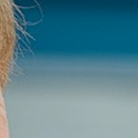
Vrijeschoolroute Vasalis
Eerste weken op het Carmel
Carmelbrochure
Inloggen Leerlingenportaal
Aanmelden
Leerlingen
Begeleiding en ondersteuning
Vakanties
Leerlingen login