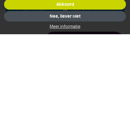
Akkoord
Adnan in een voetbalfilm
De eerste echte expositie
van Touzani
van Art&Community is
geopend!
Nee, liever niet
Meer informatie
MEER ITEMS