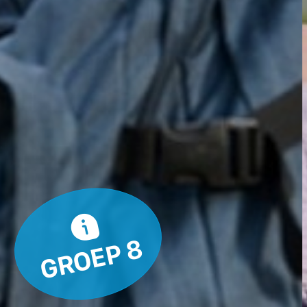
Ouders
Schoolkosten
Begeleiding en ondersteuning
Kwaliteit en onderwijsresultaten
Aanmelden voor de Somtoday-
ouderapp
Ouder- en leerlingparticipatie
Ouders login
GROEP 8
Laden...