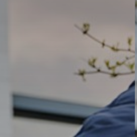
Wie zijn wij?
Ons onderwijs
BYOD
Begeleiding en ondersteuning
Talentontwikkeling
Stichting Carmelcollege
Werken bij Carmelcollege Emmen
Nieuws
Groep7&8
Opleidingen
Lestijden