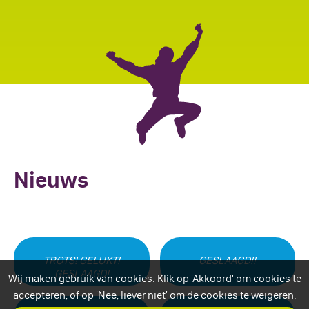
Nieuws
TROTS! GELUKT!
GESLAAGD!!
GESLAAGD!
Wij maken gebruik van cookies. Klik op 'Akkoord' om cookies te
accepteren, of op 'Nee, liever niet' om de cookies te weigeren.