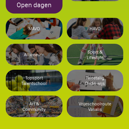
Open dagen
MAVO
HAVO
Sport &
Atheneum
Lifestyle
Topsport
Tweetalig
Talentschool
Onderwijs
Art &
Vrijeschoolroute
Community
Vasalis