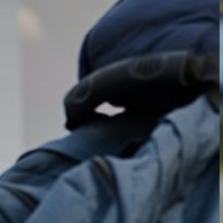
Vrijeschoolroute Vasalis
Eerste weken op het Carmel
Carmelbrochure
Inloggen Leerlingenportaal
Aanmelden
Leerlingen
Begeleiding en ondersteuning
Vakanties
Leerlingen login