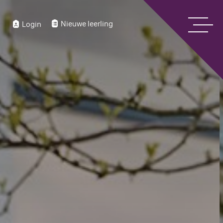
Nieuwe leerling
Login
Home
Over ons
Bekijk onze digitale schoolgids