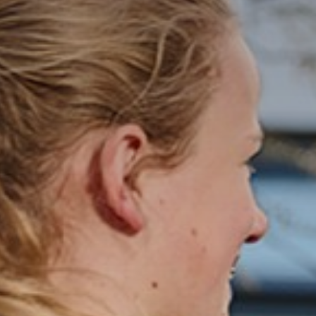
Talentont
Stichting
Werken bi
Nieuws
Aanm