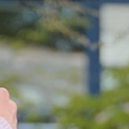
rs
Gala
sten
ng en ondersteuning
en onderwijsresultaten
n voor de Somtoday-ouderapp
leerlingparticipatie
gin
 dag
Laden...