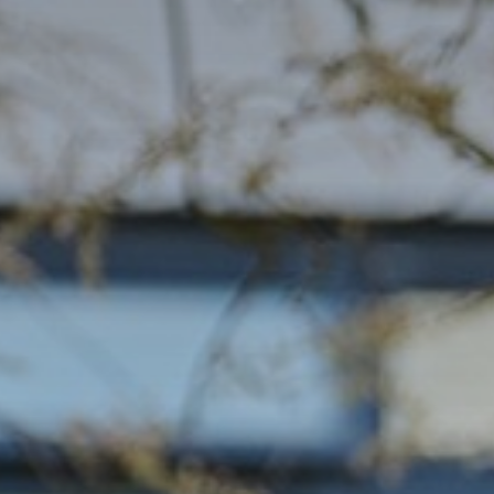
wikkeling
Inloggen
 Carmelcollege
j Carmelcollege Emmen
elden
Leer
Begeleid
Vakantie
Leerling