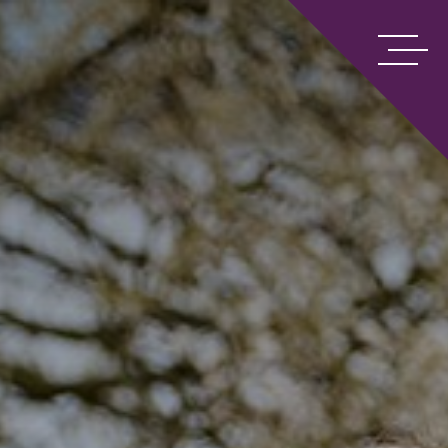
p7&8
ngen
n
oolroute Vasalis
eken op het Carmel
rochure