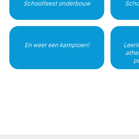
Schoolfeest onderbouw
Scho
En weer een kampioen!
Leerl
athe
p