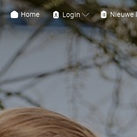
Home
Nieuwe l
Login
Over 
Bekijk onz
Wie zijn wi
Ons onder
BYOD
Begeleidi