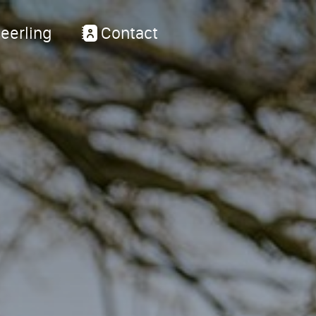
eerling
Contact
ons
Groe
e digitale schoolgids
Opleidi
j?
Lestijde
wijs
Vrijesch
Eerste w
ng en ondersteuning
Carmelb