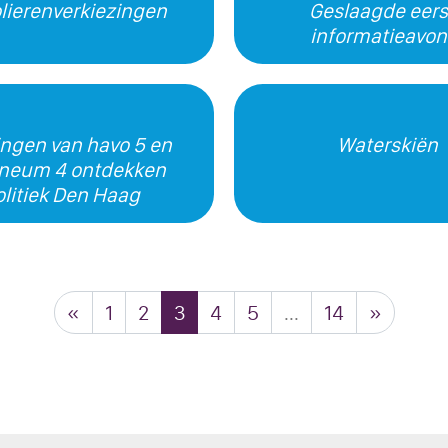
lierenverkiezingen
Geslaagde eers
informatieavon
ingen van havo 5 en
Waterskiën
neum 4 ontdekken
olitiek Den Haag
«
1
2
3
4
5
...
14
»