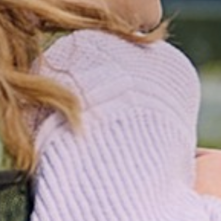
Oude
Schoolko
Begeleidi
Kwaliteit 
Aanmelde
Ouder- en 
Ouders lo
Open