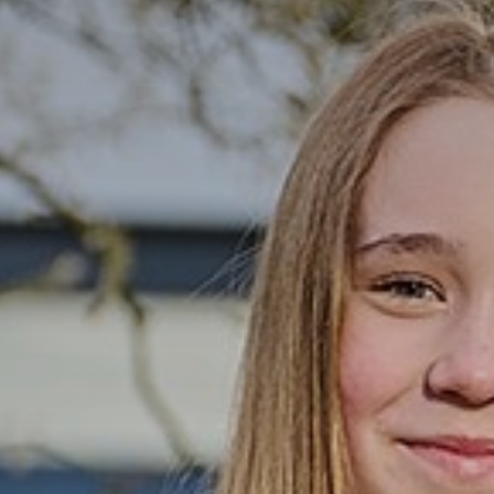
 Leerlingenportaal
lingen
ing en ondersteuning
s
en login