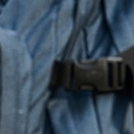
Ouders
Schoolkosten
Begeleiding en ondersteuning
Kwaliteit en onderwijsresultaten
Aanmelden voor de Somtoday-
ouderapp
Ouder- en leerlingparticipatie
Ouders login