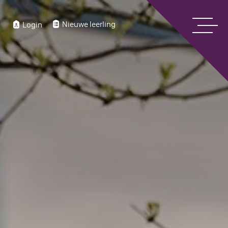
Nieuwe leerling
Login
Home
Over ons
Bekijk onze digitale schoolgids