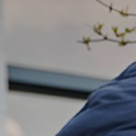
Wie zijn wij?
Ons onderwijs
BYOD
Begeleiding en ondersteuning
Talentontwikkeling
Stichting Carmelcollege
Werken bij Carmelcollege Emmen
Nieuws
Groep7&8
Opleidingen
Lestijden