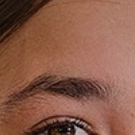
Vrijeschoolroute Vasalis
Eerste weken op het Carmel
Carmelbrochure
Inloggen Leerlingenportaal
Aanmelden
Leerlingen
Begeleiding en ondersteuning
Vakanties
Leerlingen login