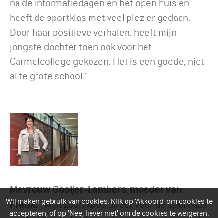
na de informatiedagen en het open huis en
heeft de sportklas met veel plezier gedaan.
Door haar positieve verhalen, heeft mijn
jongste dochter toen ook voor het
Carmelcollege gekozen. Het is een goede, niet
al te grote school."
Mevrouw Gooijer-Lambers, moeder van
Wij maken gebruik van cookies. Klik op 'Akkoord' om cookies te
Frank:
“Mijn zoon koos direct voor de sportklas
accepteren, of op 'Nee, liever niet' om de cookies te weigeren.