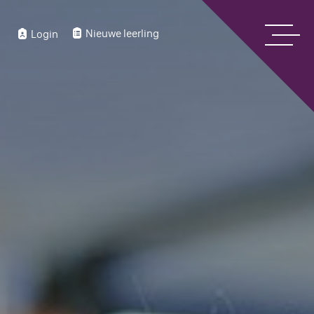
Nieuwe leerling
Login
Home
Over ons
Bekijk onze digitale schoolgids