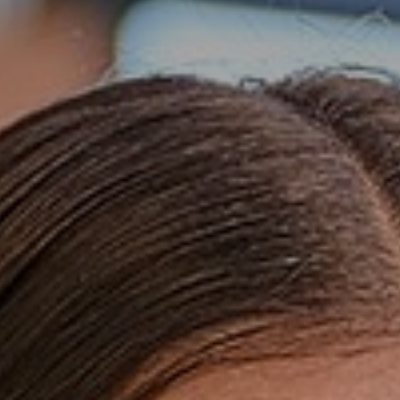
Wie zijn wij?
Ons onderwijs
BYOD
Begeleiding en ondersteuning
Talentontwikkeling
Stichting Carmelcollege
Werken bij Carmelcollege Emmen
Nieuws
Groep7&8
Opleidingen
Lestijden