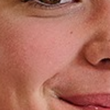
Ouders
Schoolkosten
Begeleiding en ondersteuning
Kwaliteit en onderwijsresultaten
Aanmelden voor de Somtoday-
ouderapp
Ouder- en leerlingparticipatie
Ouders login
Laden...