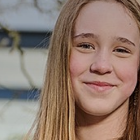
 Leerlingenportaal
lingen
ing en ondersteuning
s
en login