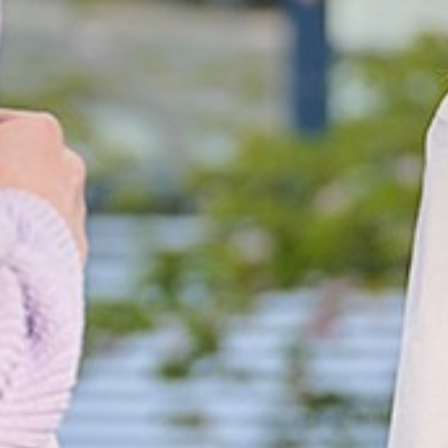
rs
Gala
sten
ng en ondersteuning
en onderwijsresultaten
Laden...
n voor de Somtoday-ouderapp
leerlingparticipatie
gin
 dag