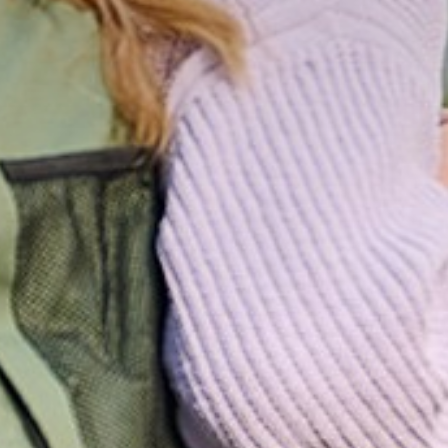
Oude
Schoolko
Begeleidi
Kwaliteit 
Aanmelde
Ouder- en 
Ouders lo
Open