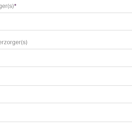
ger(s)
*
rzorger(s)