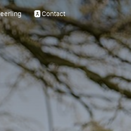
eerling
Contact
ons
Groe
e digitale schoolgids
Opleidi
j?
Lestijde
wijs
Vrijesch
Eerste w
ng en ondersteuning
Carmelb