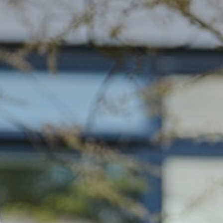
wikkeling
Inloggen
 Carmelcollege
j Carmelcollege Emmen
elden
Leer
Begeleid
Vakantie
Leerling