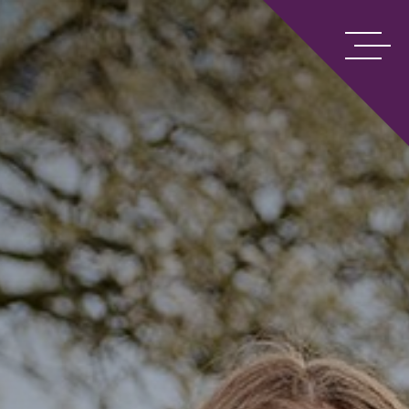
p7&8
ngen
n
oolroute Vasalis
eken op het Carmel
rochure