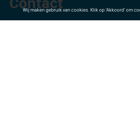
Contact
Wij maken gebruik van cookies. Klik op 'Akkoord' om cook
Heb je een vraag? Stel hem via onderstaand fo
Carmelcollege Emmen
Wendeling 59
7824 TB Emmen
Elke werkdag telefonisch bereikbaar van 08.00 
0591 - 622 870
Bij noodgevallen na 15.00 uur:
06 - 423 48 488
E-mail:
info@carmelemmen.nl