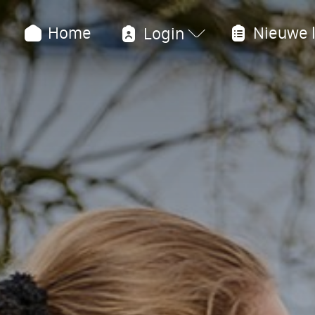
Home
Nieuwe l
Login
Over 
Bekijk onz
Wie zijn wi
Ons onder
BYOD
Begeleidi