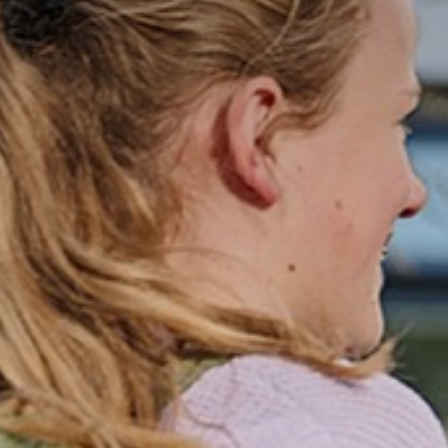
Talentont
Stichting
Werken bi
Nieuws
Aanm