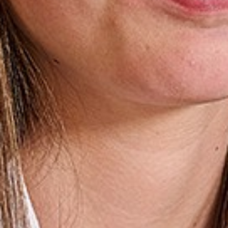
Ouders
Schoolkosten
Begeleiding en ondersteuning
Kwaliteit en onderwijsresultaten
Aanmelden voor de Somtoday-
ouderapp
Ouder- en leerlingparticipatie
Ouders login