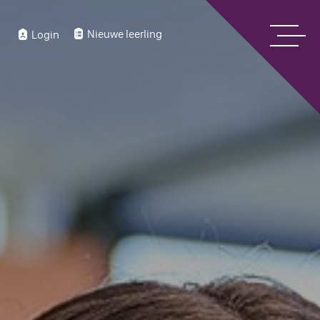
Nieuwe leerling
Login
Home
Over ons
Bekijk onze digitale schoolgids