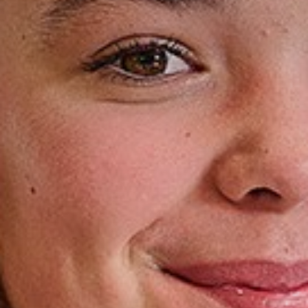
Vrijeschoolroute Vasalis
Eerste weken op het Carmel
Carmelbrochure
Inloggen Leerlingenportaal
Aanmelden
Leerlingen
Begeleiding en ondersteuning
Vakanties
Laden...
Leerlingen login