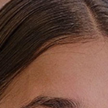
Wie zijn wij?
Ons onderwijs
BYOD
Begeleiding en ondersteuning
Talentontwikkeling
Stichting Carmelcollege
Werken bij Carmelcollege Emmen
Nieuws
Groep7&8
Opleidingen
Lestijden